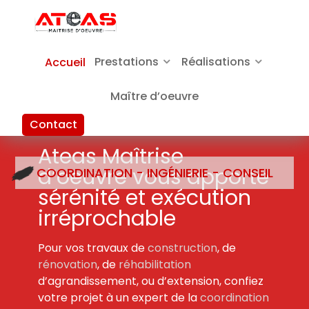
Prestations
Réalisations
Accueil
Maître d’oeuvre
Contact
Ateas Maîtrise
d’oeuvre vous apporte
COORDINATION - INGÉNIERIE - CONSEIL
sérénité et exécution
irréprochable
Pour vos travaux de
construction
, de
rénovation
, de
réhabilitation
d’agrandissement, ou d’extension, confiez
votre projet à un expert de la
coordination