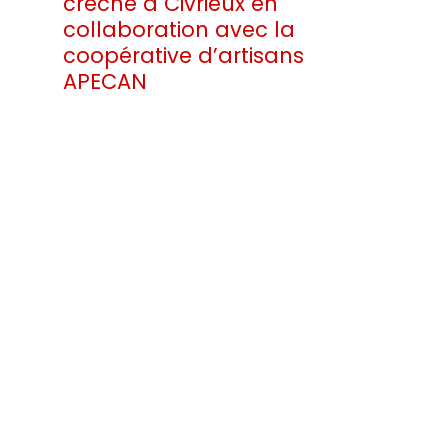
crèche à Civrieux en
collaboration avec la
coopérative d’artisans
APECAN
©
Ateas Coordination
2017 - 2026
- Mentions Légales