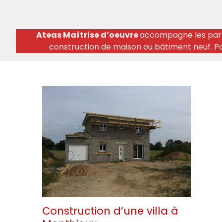
Ateas Maîtrise d’oeuvre
accompagne les parti
construction de maison ou bâtiment neuf. P
Construction d’une villa à