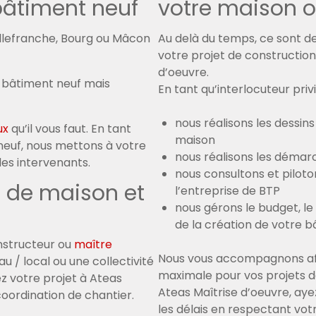
bâtiment neuf
votre maison o
illefranche, Bourg ou Mâcon
Au delà du temps, ce sont 
votre projet de constructio
d’oeuvre.
n bâtiment neuf mais
En tant qu’interlocuteur privi
nous réalisons les dessin
ux
qu’il vous faut. En tant
maison
neuf, nous mettons à votre
nous réalisons les déma
es intervenants.
nous consultons et piloton
n de maison et
l’entreprise de BTP
nous gérons le budget, le
de la création de votre b
onstructeur ou
maître
Nous vous accompagnons afin
u / local ou une collectivité
maximale pour vos projets d
z votre projet à Ateas
Ateas Maîtrise d’oeuvre, aye
coordination de chantier.
les délais en respectant vot