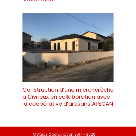
Construction d’une micro-crèche
à Civrieux en collaboration avec
la coopérative d’artisans APECAN
©
Ateas Coordination
2017 - 2026