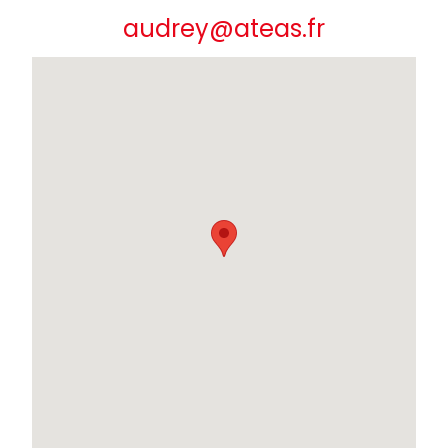
audrey@ateas.fr