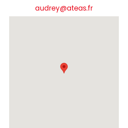
audrey@ateas.fr