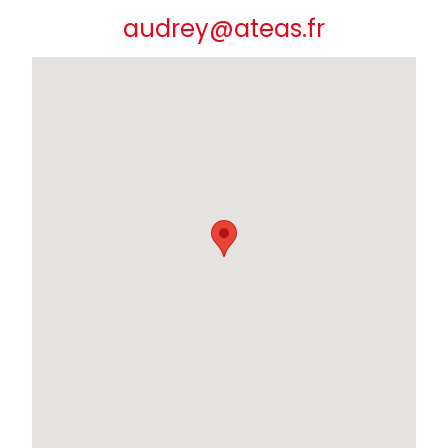
audrey@ateas.fr