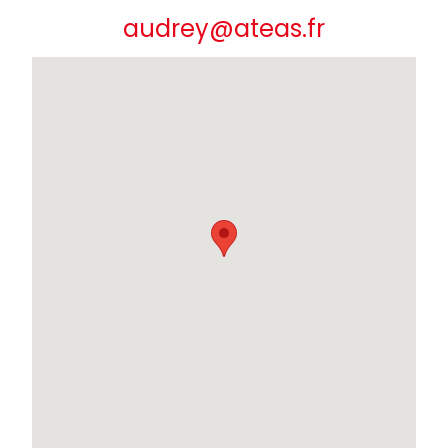
audrey@ateas.fr