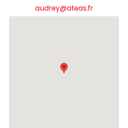
audrey@ateas.fr