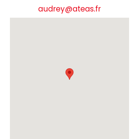
audrey@ateas.fr