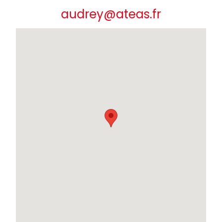
audrey@ateas.fr