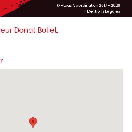
©
Ateas Coordination
2017 - 2026
- Mentions Légales
eur Donat Bollet,
r