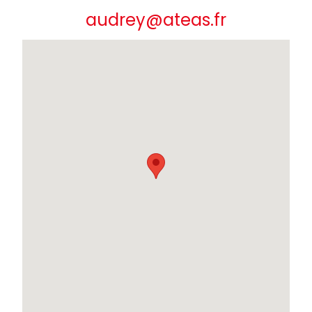
audrey@ateas.fr