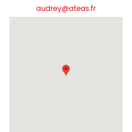
audrey@ateas.fr