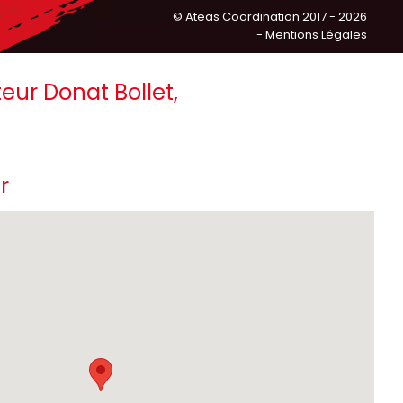
©
Ateas Coordination
2017 - 2026
- Mentions Légales
eur Donat Bollet,
r