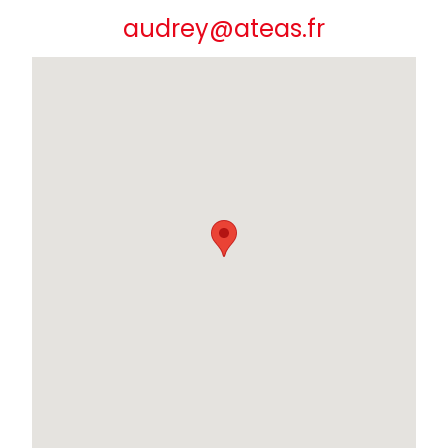
audrey@ateas.fr