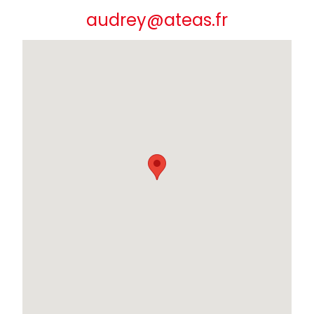
audrey@ateas.fr