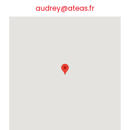
audrey@ateas.fr