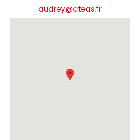
audrey@ateas.fr