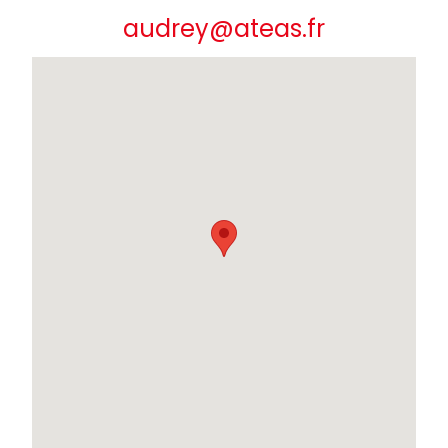
audrey@ateas.fr