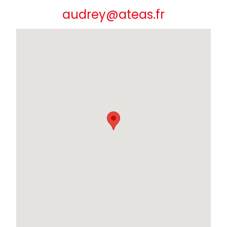
audrey@ateas.fr