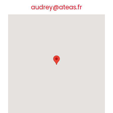
audrey@ateas.fr