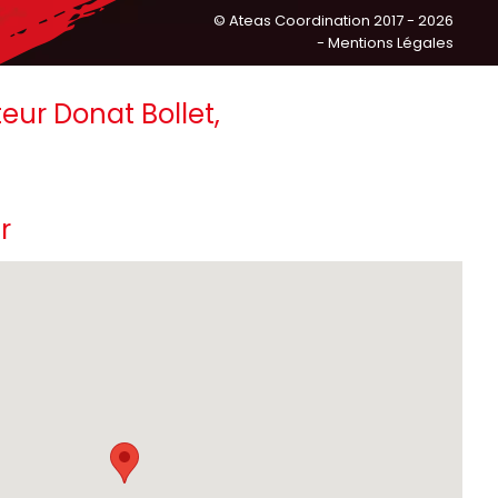
©
Ateas Coordination
2017 - 2026
- Mentions Légales
eur Donat Bollet,
r