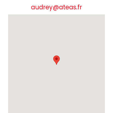
audrey@ateas.fr